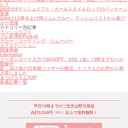
い？
2025.9.9
ラッシュリフト・カールスタイルロッドのパッケージ
変更
2024.11.5
巻き上げ用ジュレグルー、ラッシュリフトから新グ
ルー登場
カテゴリー別記事
ラッシュリフト
プレ処理剤Pure+K
グルー・コーティング・リムーバー
エクステンション
関連商材
information
クーポンコード入力で20%OFF、5/22（金）13時までセール
開催中
匠・J2人気の日本製ツイザーが復活、たくさんのお声から再
入荷しました
まつげコラムTOP
新着記事一覧
平日13時までのご注文は即日発送
合計5,500円
以上で送料無料！
（税込）