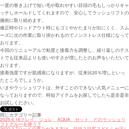
一度の巻き上げで短い毛や取れやすい目頭の毛もしっかりキャ
ッチしホールドしてくれますので、安心してラッシュリフトの
施術に取り組めます。
修正時やロッドアウト時にもゴミやかたまりが出にくく、スム
ーズに次の作業に取り掛かれるのでノンストレス仕様になって
おります。
今回のリニューアルで粘度と接着力を調整し、繰り返しのテス
トでも従来品よりも使いやすさが増したとのお声をいただいて
おります。
接着強度ですが肌感覚になりますが、従来比20％増しといっ
たところでしょうか。
いまやラッシュリフトは、外すことのできない人気メニューに
なっておりますので、時短アイテムをお探しでしたら是非是非
お試しください。
同じカテゴリー記事
2025.6.16
クレイ、ジュレ、AQUA、セット、どのラッシュリ
フトグルーを使う？
2022.3.7
ロッドの厚みがある方は、目頭？目尻？どちらが正し