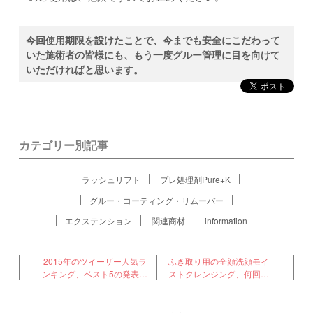
今回使用期限を設けたことで、今までも安全にこだわって
いた施術者の皆様にも、もう一度グルー管理に目を向けて
いただければと思います。
カテゴリー別記事
ラッシュリフト
プレ処理剤Pure+K
グルー・コーティング・リムーバー
エクステンション
関連商材
information
2015年のツイーザー人気ラ
ふき取り用の全顔洗顔モイ
ンキング、ベスト5の発表で
ストクレンジング、何回ぐ
す
らい使えますか？