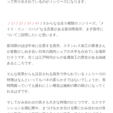
って作り出されているのがＪシリーズになります。
Ｊ１
/
Ｊ２
/
Ｊ３
/
Ｊ４
/Ｊ５からなる全５種類のＪシリーズ。”メ
イド・イン・ツバメ”なる言葉がある新潟県燕市、まず燕市に
ついてご説明したいと思います。
新潟県のほぼ中央に位置する燕市。ステンレス加工の業者さん
が多数ひしめき合い日本の国内シェアの大半を占めている場所
だそうです。古くは江戸時代からの金属加工の歴史がある由緒
あるところです。
そんな世界からも注目される燕市で作られているＪシリーズの
特徴はなんといってもバネの柔らかさではないでしょうか。長
時間握っていても疲れにくい構造は施術の際の助けになってく
れるはずです。
そしてかみ合わせの良さも大きな特徴のひとつです。エクステ
ンションを掴む際や、まつげをかき分ける際にかみ合わせの良