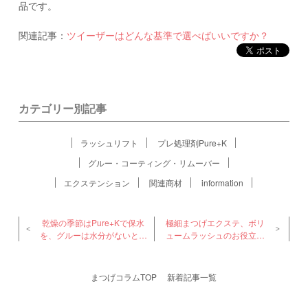
品です。
関連記事：
ツイーザーはどんな基準で選べばいいですか？
カテゴリー別記事
ラッシュリフト
プレ処理剤Pure+K
グルー・コーティング・リムーバー
エクステンション
関連商材
information
乾燥の季節はPure+Kで保水
極細まつげエクステ、ボリ
を、グルーは水分がないと硬
ュームラッシュのお役立ち
化しません
情報
まつげコラムTOP
新着記事一覧