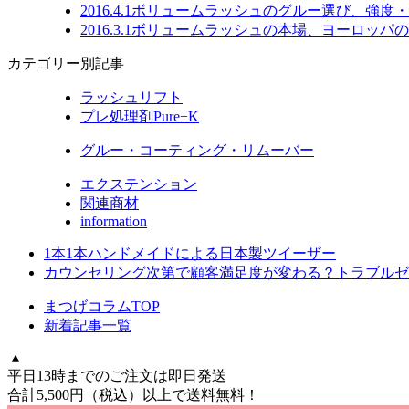
2016.4.1
ボリュームラッシュのグルー選び、強度・
2016.3.1
ボリュームラッシュの本場、ヨーロッパの
カテゴリー別記事
ラッシュリフト
プレ処理剤Pure+K
グルー・コーティング・リムーバー
エクステンション
関連商材
information
1本1本ハンドメイドによる日本製ツイーザー
カウンセリング次第で顧客満足度が変わる？トラブルゼ
まつげコラムTOP
新着記事一覧
平日13時までのご注文は即日発送
合計5,500円
（税込）
以上で送料無料！