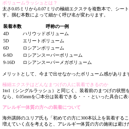
ボリュームラッシュとは？
太さ0.05ミリから0.07ミリの極細エクステを複数本で、
す。掴む本数によって細かく呼び名が変わります。
装着本数
呼称の一例
4D
ハリウッドボリューム
5D
エリートボリューム
6D
ロシアンボリューム
6-9D
ロシアンスーパーボリューム
9-16D
ロシアンスーパーメガボリューム
メリットとして、今まで出せなかったボリューム感がありま
極細エクステはどんなまつげの人に装着できるのか
1to1（シングルラッシュ）と同じく、装着前のまつげの状態
なら、0.05mmを◯本分は装着できる・・・といった具合に
アレルギー体質の方への装着について
海外講師のユリア氏も「初めての方に300本以上を装着する
増えていく点を考えると、アレルギー体質の方の施術は避け