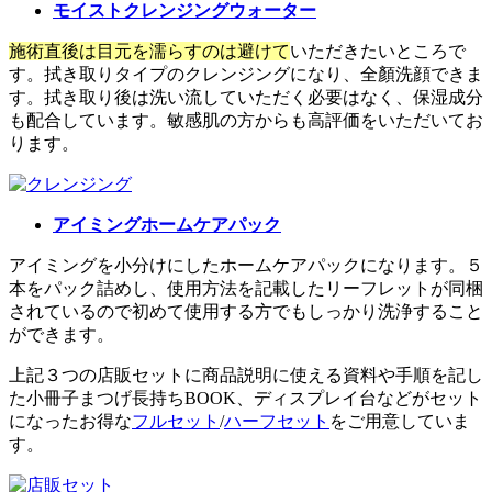
モイストクレンジングウォーター
施術直後は目元を濡らすのは避けて
いただきたいところで
す。拭き取りタイプのクレンジングになり、全顏洗顔できま
す。拭き取り後は洗い流していただく必要はなく、保湿成分
も配合しています。敏感肌の方からも高評価をいただいてお
ります。
アイミングホームケアパック
アイミングを小分けにしたホームケアパックになります。５
本をパック詰めし、使用方法を記載したリーフレットが同梱
されているので初めて使用する方でもしっかり洗浄すること
ができます。
上記３つの店販セットに商品説明に使える資料や手順を記し
た小冊子まつげ長持ちBOOK、ディスプレイ台などがセット
になったお得な
フルセット
/
ハーフセット
をご用意していま
す。