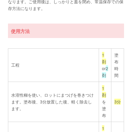
なります。ご使用後は、しっかりと蓋を閉め、常温保存での保
存方法になります。
使用方法
1
塗
剤
布
工程
or
2
時
剤
間
1
水溶性糊を使い、ロットにまつげを巻きつけ
剤
ます。塗布後、3分放置した後、軽く除去し
を
3分
ます。
塗
布
1