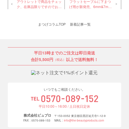
アウトレットで商品をチェッ
フラットセーブルに下まつ
ク、在庫品限りですのでお早
げ用が新発売、6mm&7mm
めに
のミックスサイズ
まつげコラムTOP
新着記事一覧
平日13時までのご注文は即日発送
合計5,500円
以上で送料無料！
（税込）
いつでもご相談ください。
平日10:00～16:00 / 土日祝日定休
株式会社ビュプロ
〒153-0052 東京都目黒区祐天寺1-12-9
FAX : 0570-089-153
MAIL :
info@the-beautyproducts.com