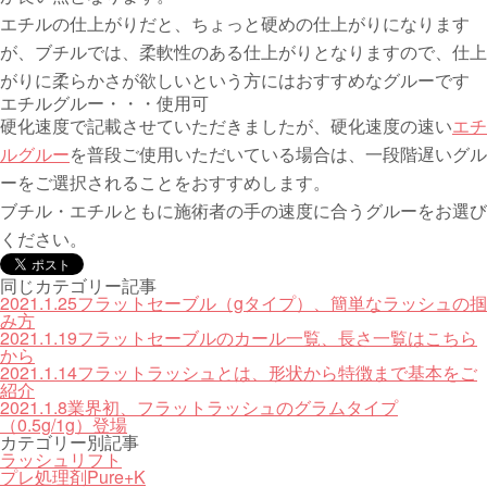
エチルの仕上がりだと、ちょっと硬めの仕上がりになります
が、ブチルでは、柔軟性のある仕上がりとなりますので、仕上
がりに柔らかさが欲しいという方にはおすすめなグルーです
エチルグルー・・・使用可
硬化速度で記載させていただきましたが、硬化速度の速い
エチ
ルグルー
を普段ご使用いただいている場合は、一段階遅いグル
ーをご選択されることをおすすめします。
ブチル・エチルともに施術者の手の速度に合うグルーをお選び
ください。
同じカテゴリー記事
2021.1.25
フラットセーブル（gタイプ）、簡単なラッシュの掴
み方
2021.1.19
フラットセーブルのカール一覧、長さ一覧はこちら
から
2021.1.14
フラットラッシュとは、形状から特徴まで基本をご
紹介
2021.1.8
業界初、フラットラッシュのグラムタイプ
（0.5g/1g）登場
カテゴリー別記事
ラッシュリフト
プレ処理剤Pure+K