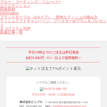
グルー・コーティング・リムーバー
エクステンション
関連商材
information
フラットセーブル（gタイプ）、簡単なラッシュの掴み方
ラッシュリフトキャンペーン、ブースターorブラシをプレゼン
ト
まつげコラムTOP
新着記事一覧
平日13時までのご注文は即日発送
合計5,500円
以上で送料無料！
（税込）
いつでもご相談ください。
平日10:00～16:00 / 土日祝日定休
株式会社ビュプロ
〒153-0052 東京都目黒区祐天寺1-12-9
FAX : 0570-089-153
MAIL :
info@the-beautyproducts.com