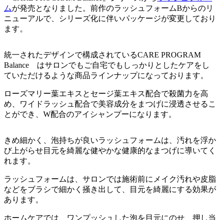
ム
が発売となりました。前作のラッシュフォームBからのリ
ニューアルで、シリーズ化に伴いパッケージが変更しており
ます。
統一されたデザインで構成されているCARE PROGRAM
Balance はサロンでもご自宅でもしっかりとしたケアをし
ていただけるような商品ラインナップになっております。
ローズマリー葉エキスとセージ葉エキス配合で殺菌力を高
め、ワイドラッシュ配合で美容成分をまつげに浸透させるこ
とができ、W配合のアイシャンプーになります。
きめ細かく、泡持ちが良いラッシュフォームは、汚れを浮か
び上がらせ目元を綺麗な健やかな健康的なまつげに導いてく
れます。
ラッシュフォームは、サロンでは施術前にメイク汚れや皮脂
などをブラシで細かく掻き出して、目元を綺麗にする効果が
あります。
ホームケアでは、ワンプッシュした泡を目元にのせ、押し当