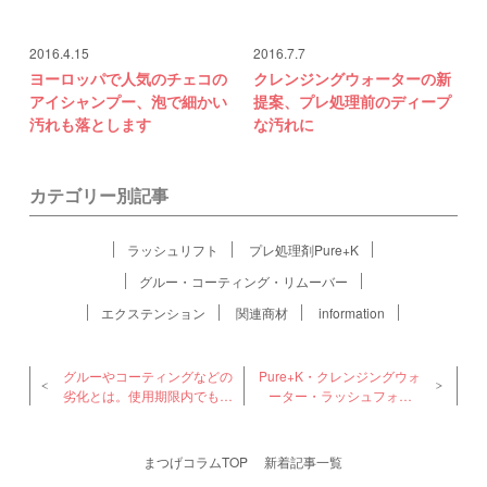
2016.4.15
2016.7.7
ヨーロッパで人気のチェコの
クレンジングウォーターの新
アイシャンプー、泡で細かい
提案、プレ処理前のディープ
汚れも落とします
な汚れに
カテゴリー別記事
ラッシュリフト
プレ処理剤Pure+K
グルー・コーティング・リムーバー
エクステンション
関連商材
information
グルーやコーティングなどの
Pure+K・クレンジングウォ
劣化とは。使用期限内でも劣
ーター・ラッシュフォー
化する可能性
ム、同一工場での製造です
まつげコラムTOP
新着記事一覧