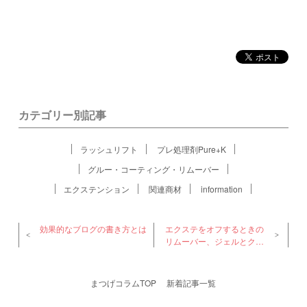
カテゴリー別記事
ラッシュリフト
プレ処理剤Pure+K
グルー・コーティング・リムーバー
エクステンション
関連商材
information
効果的なブログの書き方とは
エクステをオフするときの
リムーバー、ジェルとクリ
ームを使い分けます
まつげコラムTOP
新着記事一覧