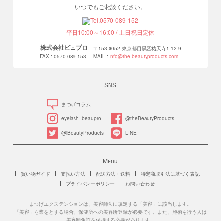
いつでもご相談ください。
平日10:00～16:00 / 土日祝日定休
株式会社ビュプロ
〒153-0052 東京都目黒区祐天寺1-12-9
FAX : 0570-089-153
MAIL :
info@the-beautyproducts.com
SNS
まつげコラム
eyelash_beaupro
@theBeautyProducts
@iBeautyProducts
LINE
Menu
買い物ガイド
支払い方法
配送方法・送料
特定商取引法に基づく表記
プライバシーポリシー
お問い合わせ
まつげエクステンションは、美容師法に規定する「美容」に該当します。
「美容」を業をとする場合、保健所への美容所登録が必要です。また、施術を行う人は
美容師免許を保持する必要があります。