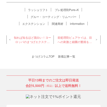
ラッシュリフト
プレ処理剤Pure+K
グルー・コーティング・リムーバー
エクステンション
関連商材
information
知れば知るほど面白い！ヨー
前処理剤ピュアケイは、目
ロッパのまつげエクステ事
への刺激と細菌の繁殖を防
情 part2
ぐので安全です
まつげコラムTOP
新着記事一覧
平日13時までのご注文は即日発送
合計5,500円
以上で送料無料！
（税込）