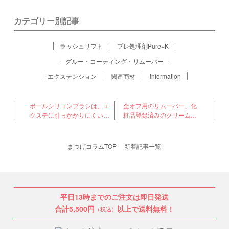
カテゴリー別記事
ラッシュリフト
プレ処理剤Pure+K
グルー・コーティング・リムーバー
エクステンション
関連商材
information
ボールシリコンブラシは、エ
全オフ用のリムーバー、化
クステに引っかかりにくいコ
粧品登録済みのクリームリ
ームです
ムーバーの成分
まつげコラムTOP
新着記事一覧
平日13時までのご注文は即日発送
合計5,500円
以上で送料無料！
（税込）