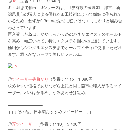
◎
J2
（型番：1109）3,240円
J1～J5まで揃う、Jシリーズは、世界有数の金属加工都市、新
潟県燕市の職人による優れた加工技術によって繊細に作られて
いるため、わずか0.3mmの先端に狂いはなくしっかりと噛み合
わさっています。
再入荷したJ2は、ややしっかりめのバネがエクステのホールド
を高め、幅広いので、特にエクステを掴むのに適しています。
極細からシングルエクステまでオールマイティに使用いただけ
ます。滑らかなカーブで美しいフォルム。
◎
ツイーザー先曲がり
（型番：1115）1,080円
求めやすい価格でありながら上記と同じ燕市の職人が作るツイ
ーザー。バネはかるめ、かみあわせは短め。
————————–
↓↓↓その他、日本製おすすめツイーザー↓↓↓
◎
匠ツイーザー
（型番：1113） 5,400円