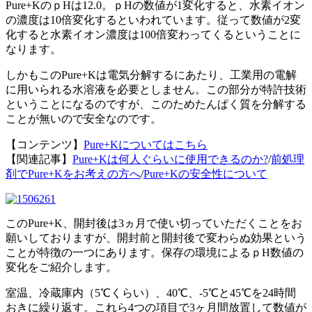
Pure+KのｐHは12.0。ｐHの数値が1変化すると、水素イオン
の濃度は10倍変化するといわれています。従って数値が2変
化すると水素イオン濃度は100倍変わってくるということに
なります。
しかもこのPure+Kは電気分解するにあたり、工業用の電解
に用いられる水溶液を必要としません。この部分が特許技術
ということになるのですが、このためたんぱく質を分解する
ことが無いので安全なのです。
【コンテンツ】
Pure+Kについてはこちら
【関連記事】
Pure+Kは何人ぐらいに使用できるのか?
/
前処理
剤でPure+Kをお考えの方へ
/
Pure+Kの安全性について
このPure+K、開封後は3ヵ月で使い切っていただくことをお
願いしておりますが、開封前と開封後で変わらぬ効果という
ことが特徴の一つにあります。保存の環境によるｐH数値の
変化をご紹介します。
室温、冷蔵庫内（5℃くらい）、40℃、-5℃と45℃を24時間
おきに繰り返す。これら4つの項目で3ヶ月間放置して数値が