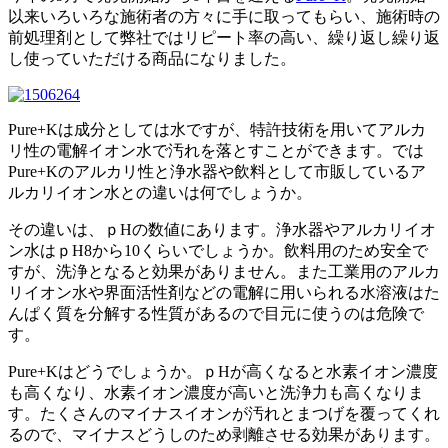
以来いろいろな施術者の方々に手に取ってもらい、施術時の
前処理剤として弊社ではリピート率の高い、繰り返し繰り返
し使っていただける商品になりました。
Pure+Kは成分としては水ですが、特許技術を用いてアルカ
リ性の電解イオン水で汚れを落とすことができます。では
Pure+Kのアルカリ性と浄水器や飲料として市販しているア
ルカリイオン水との違いは何でしょうか。
その違いは、ｐHの数値にあります。浄水器やアルカリイオ
ン水はｐH8から10くらいでしょうか。飲料用のため安全で
すが、洗浄となると効果がありません。また工業用のアルカ
リイオン水や界面活性剤などの電解に用いられる水溶液はた
んぱく質を分解する性質があるので目元に使うのは危険で
す。
Pure+Kはどうでしょうか。ｐHが高くなると水素イオン濃度
も高くなり、水素イオン濃度が高いと洗浄力も高くなりま
す。たくさんのマイナスイオンが汚れとまつげを覆ってくれ
るので、マイナスどうしのため剥離させる効果があります。