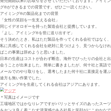
発売開始以来のお取引をさせていただいております。アイミン
グ®️ができるまでの背景です。ぜひご一読ください。
アイミング®️の製品化までの背景
「女性の笑顔を一生支える会社」
同じイデオロギーを持った製造会社と提携しています。
「よし、アイミング®️を世に送り出すぞ」
そう決めたとき、私はただ製品を作ってくれる会社ではなく、
私に共感してくれる会社を絶対に見つけよう、見つからなけれ
ばこの事業は辞めようと思いました。
日本の生産はコストが合わず断念。海外でぴったりの会社と出
会うことが出来ました。簡単に書きましたが、何十社と英語で
メールでのやり取りをし、選考したまた何十社に直接足を運ぶ
途方も無い作業でした。
アイミング®️を生産してくれる会社はアジアにあります。
＊写真はイメージです
工場地区ではかなりレアですがパリッとサイズのあったスーツ
をセンス良く着こなす清潔感のある社長と笑顔がにこやかなで