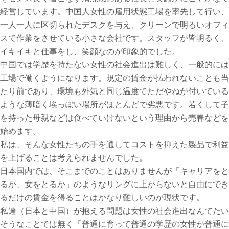
経営しています。中国人女性の雇用状態工場を率先して行い、
一人一人に区切られたデスクを与え、クリーンで明るいオフィ
スで作業をさせている小さな会社です。スタッフが皆明るく、
イキイキと仕事をし、笑顔なのが印象的でした。
中国では学歴を持たない女性の社会進出は難しく、一般的には
工場で働くようになります。規定の賃金が払われないことも当
たり前であり、環境も外気と同じ温度でただやねが付いている
ような薄暗く埃っぽい場所がほとんどで劣悪です。若くして子
を持った母親などは食べていけないという理由から売春などを
始めます。
私は、そんな女性たちの手を通してコストを抑えた製品で利益
を上げることは考えられませんでした。
日本国内では、そこまでのことはありませんが「キャリアをと
るか、女をとるか」のようなリングに上がらないと自由にでき
るだけの賃金を得ることはかなり難しいのが現状です。
私達（日本と中国）が抱える問題は女性の社会進出なんてたい
そうなことでは無く「普通に育って普通の学歴の女性が普通に