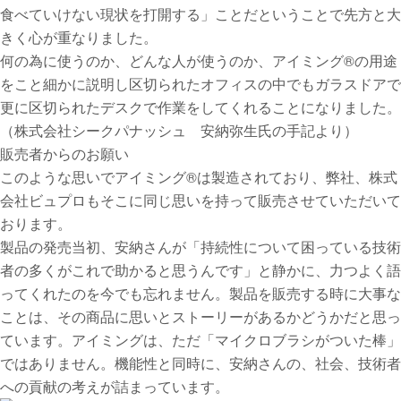
食べていけない現状を打開する」ことだということで先方と大
きく心が重なりました。
何の為に使うのか、どんな人が使うのか、アイミング®️の用途
をこと細かに説明し区切られたオフィスの中でもガラスドアで
更に区切られたデスクで作業をしてくれることになりました。
（株式会社シークパナッシュ 安納弥生氏の手記より）
販売者からのお願い
このような思いでアイミング®️は製造されており、弊社、株式
会社ビュプロもそこに同じ思いを持って販売させていただいて
おります。
製品の発売当初、安納さんが「持続性について困っている技術
者の多くがこれで助かると思うんです」と静かに、力つよく語
ってくれたのを今でも忘れません。製品を販売する時に大事な
ことは、その商品に思いとストーリーがあるかどうかだと思っ
ています。アイミングは、ただ「マイクロブラシがついた棒」
ではありません。機能性と同時に、安納さんの、社会、技術者
への貢献の考えが詰まっています。