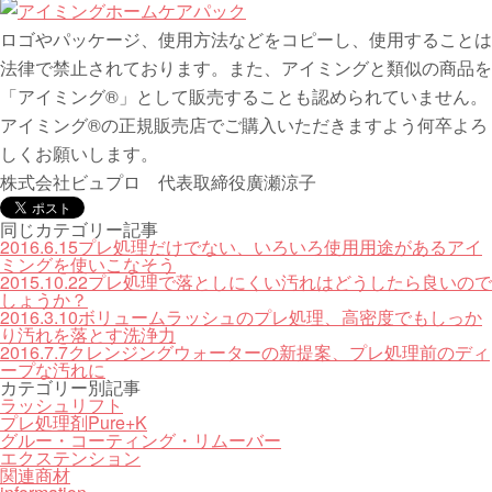
ロゴやパッケージ、使用方法などをコピーし、使用することは
法律で禁止されております。また、アイミングと類似の商品を
「アイミング®️」として販売することも認められていません。
アイミング®️の正規販売店でご購入いただきますよう何卒よろ
しくお願いします。
株式会社ビュプロ 代表取締役廣瀬涼子
同じカテゴリー記事
2016.6.15
プレ処理だけでない、いろいろ使用用途があるアイ
ミングを使いこなそう
2015.10.22
プレ処理で落としにくい汚れはどうしたら良いので
しょうか？
2016.3.10
ボリュームラッシュのプレ処理、高密度でもしっか
り汚れを落とす洗浄力
2016.7.7
クレンジングウォーターの新提案、プレ処理前のディ
ープな汚れに
カテゴリー別記事
ラッシュリフト
プレ処理剤Pure+K
グルー・コーティング・リムーバー
エクステンション
関連商材